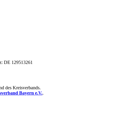
tz: DE 129513261
and des Kreisverbands.
erband Bayern e.V.
.