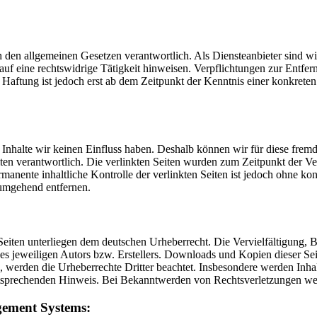
h den allgemeinen Gesetzen verantwortlich. Als Diensteanbieter sind wir
uf eine rechtswidrige Tätigkeit hinweisen. Verpflichtungen zur Entf
e Haftung ist jedoch erst ab dem Zeitpunkt der Kenntnis einer konkre
n Inhalte wir keinen Einfluss haben. Deshalb können wir für diese fre
 Seiten verantwortlich. Die verlinkten Seiten wurden zum Zeitpunkt der
manente inhaltliche Kontrolle der verlinkten Seiten ist jedoch ohne ko
umgehend entfernen.
n Seiten unterliegen dem deutschen Urheberrecht. Die Vervielfältigung,
 jeweiligen Autors bzw. Erstellers. Downloads und Kopien dieser Seite
n, werden die Urheberrechte Dritter beachtet. Insbesondere werden Inhal
tsprechenden Hinweis. Bei Bekanntwerden von Rechtsverletzungen wer
ement Systems: