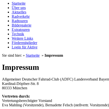
Startseite
Über uns
Aktuelles
Radverkehr
Radtouren
Bildergalerie
Extratouren
Technik
Weitere Links
Fördermitglieder
Login für Aktive
Sie sind hier: »
Startseite
»
Impressum
Impressum
Allgemeiner Deutscher Fahrrad-Club (ADFC) Landesverband Bayern
Kardinal-Döpfner-Str. 8
80333 München
Vertreten durch:
Vertretungsberechtigter Vorstand
Eva Mahling (Vorsitzende), Bernadette Felsch (stellvertr. Vorsitzend